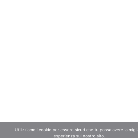
Utilizziamo i cookie per essere sicuri che tu possa avere la migl
esperienza sul nostro sito.