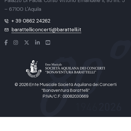
Palazzo Di Paola. Corso Vittorio Emanuele II, 95 int. 5
– 67100 L'Aquila
+ 39 0862 24262
barattelliconcerti@barattelli.it
© 2026 Ente Musicale Società Aquilana dei Concerti
"Bonaventura Barattelli"
P.IVA/C.F.: 00082030669