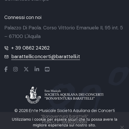
Connessi con noi
Palazzo Di Paola. Corso Vittorio Emanuele II, 95 int. 5
– 67100 L'Aquila
+ 39 0862 24262
barattelliconcerti@barattelli.it
© 2026 Ente Musicale Società Aquilana dei Concerti
"Bonaventura Barattelli"
Utilizziamo i cookie per essere sicuri che tu possa avere la
P.IVA/C.F.: 00082030669
migliore esperienza sul nostro sito.