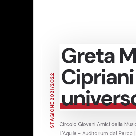
Greta M
Cipriani 
2
2
0
2
univers
/
1
2
0
2
E
N
O
I
G
A
Circolo Giovani Amici della Music
T
S
L'Aquila - Auditorium del Parco |