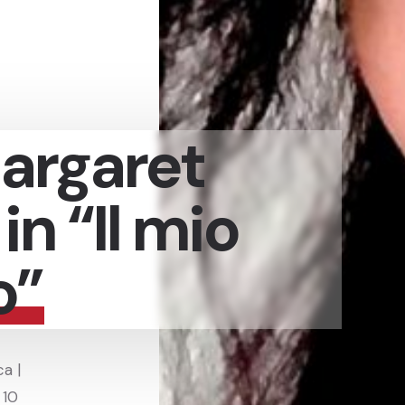
argaret
in “Il mio
o”
a |
 10