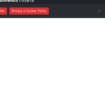
ndomenico
chitarra
No
Privacy e Cookie Policy
de Cinem
a Cumparsita
ni – F. Di Giandomenico:
Le Avventure di