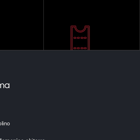
ma
olino