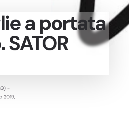
ie a portata
. SATOR
AQ) -
o 2019,