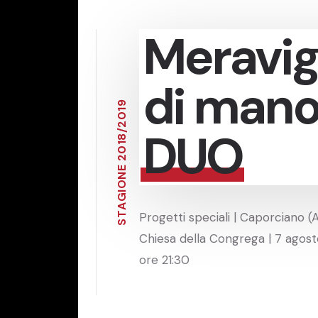
Meravigl
di mano
9
1
0
2
DUO
/
8
1
0
2
E
N
O
I
G
A
Progetti speciali | Caporciano (
T
S
Chiesa della Congrega | 7 agost
ore 21:30