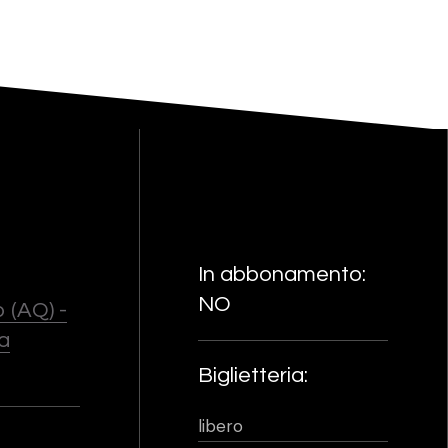
In abbonamento:
NO
 (AQ) -
a
Biglietteria:
libero