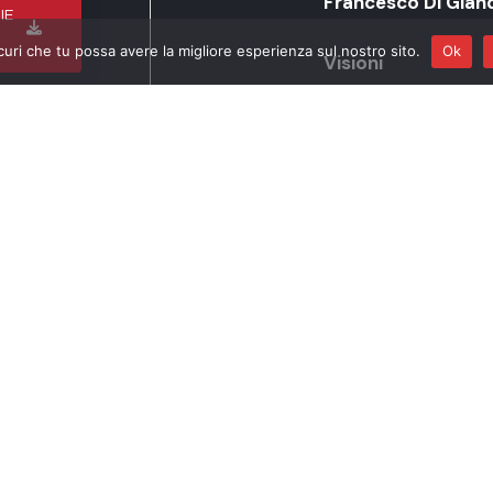
Francesco Di Gia
IE
curi che tu possa avere la migliore esperienza sul nostro sito.
Ok
Visioni
La Musica del gran
Programma
Matos Rodriguez:
L
Carpi – P. Castella
Pinocchio
Bacalov :
Il Postino