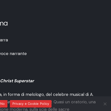
ma
arra
oce narrante
 Christ Superstar
a, in forma di melologo, del celebre musical di A.
ice
Jesus Christ Superstar
. Quasi un oratorio, una
No
Privacy e Cookie Policy
one moderna, sulla scia delle sacre