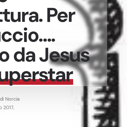
tura. Per
uccio….
o da Jesus
Superstar
di Norcia
o 2017,