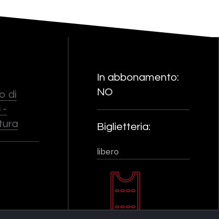
In abbonamento:
NO
o di
 -
tura
Biglietteria:
libero