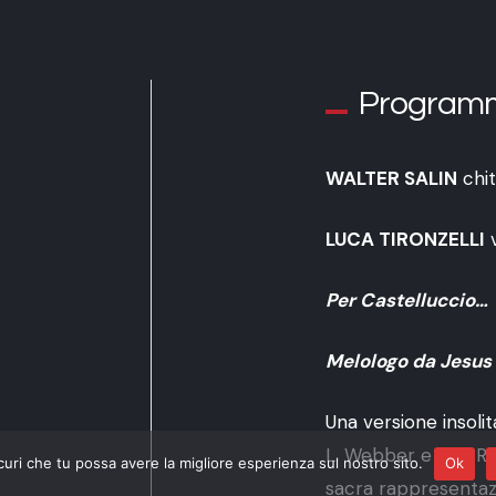
Program
WALTER SALIN
chit
LUCA TIRONZELLI
v
Per Castelluccio…
Melologo da Jesus
Una versione insolit
L. Webber e Tim R
curi che tu possa avere la migliore esperienza sul nostro sito.
Ok
sacra rappresentazi