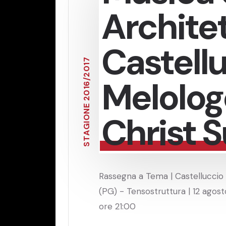
Architet
Castell
7
1
0
2
Melolog
/
6
1
0
2
E
N
Christ 
O
I
G
A
T
S
Rassegna a Tema | Castelluccio 
(PG) - Tensostruttura | 12 agost
ore 21:00