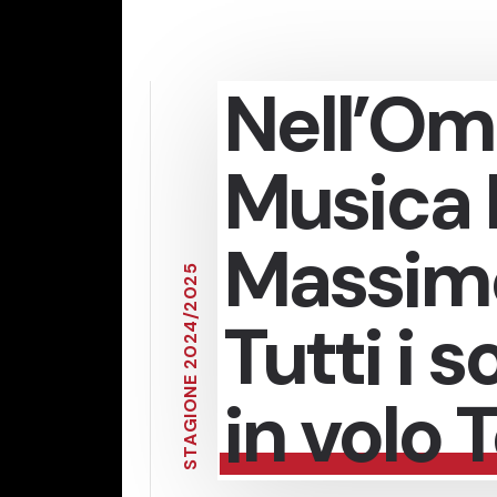
Nell’Om
Musica I
Massimo
5
2
0
2
Tutti i 
/
4
2
0
2
E
in volo 
N
O
I
G
A
T
S