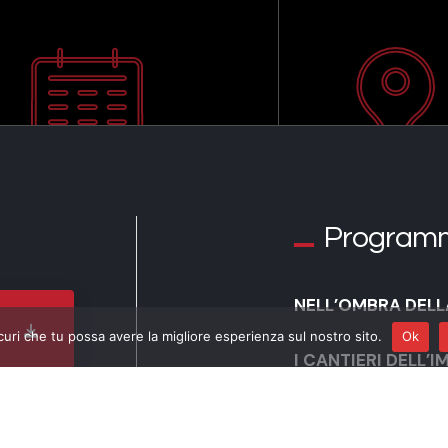
Program
NELL’OMBRA DELLA
curi che tu possa avere la migliore esperienza sul nostro sito.
Ok
I CANTIERI DELL’