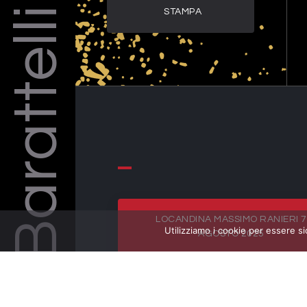
Barattelli
STAMPA
LOCANDINA MASSIMO RANIERI 7
Utilizziamo i cookie per essere si
AGOSTO 2025