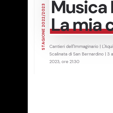
Musica 
3
2
0
2
La mia 
/
2
2
0
2
E
N
O
I
G
A
Cantieri dell'Immaginario | L'Aqui
T
S
Scalinata di San Bernardino | 3 
2023, ore 21:30