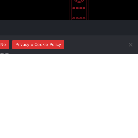
No
Privacy e Cookie Policy
ma
aginario 2023
A MUSICA ITALIANA