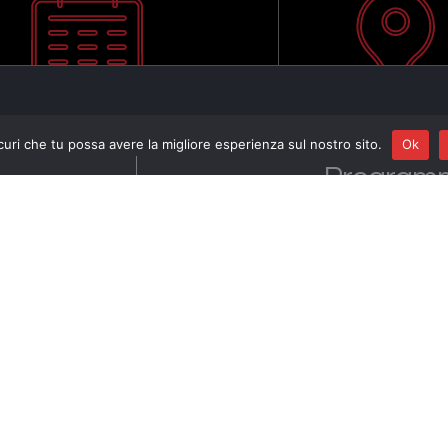
curi che tu possa avere la migliore esperienza sul nostro sito.
Ok
Program
I Cantieri dell’Imm
NELL’OMBRA DELL
quinta edizione