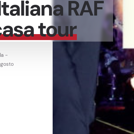
Italiana RAF
casa tour
la -
agosto