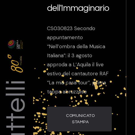
dell'Immaginario
CS030823 Secondo
appuntamento
“Nell’ombra della Musica
Italiana”: il 3 agosto
approda a L’Aquila il live
estivo del cantautore RAF
Barattelli
“La mia casa tour”, prima
tappa abruzzese
COMUNICATO
STAMPA