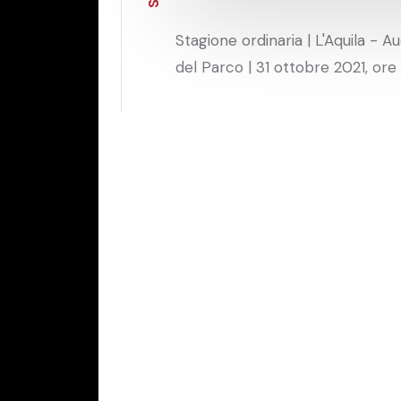
S
Stagione ordinaria | L'Aquila - A
del Parco | 31 ottobre 2021, ore