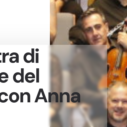
ra di
e del
 con Anna