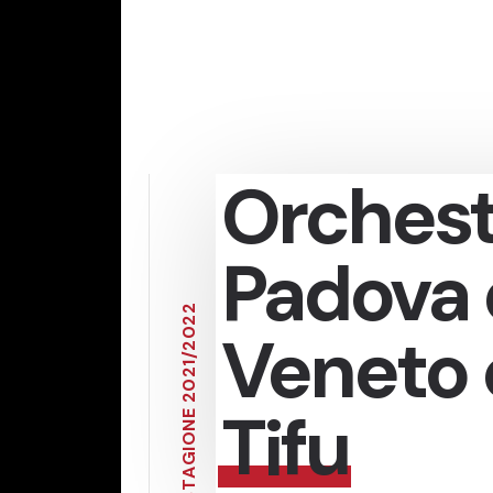
Orchest
Padova 
2
2
Veneto
0
2
/
1
2
0
2
Tifu
E
N
O
I
G
A
T