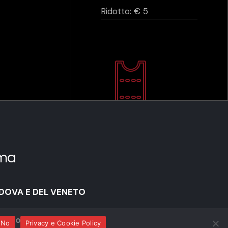
Ridotto: € 5
ma
DOVA E DEL VENETO
rettore
No
Privacy e Cookie Policy