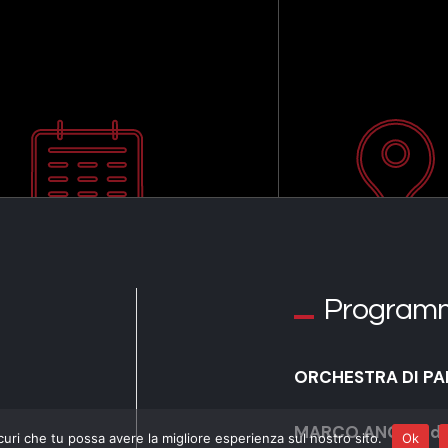
Program
ORCHESTRA DI PA
MARCO ANGIUS di
curi che tu possa avere la migliore esperienza sul nostro sito.
Ok