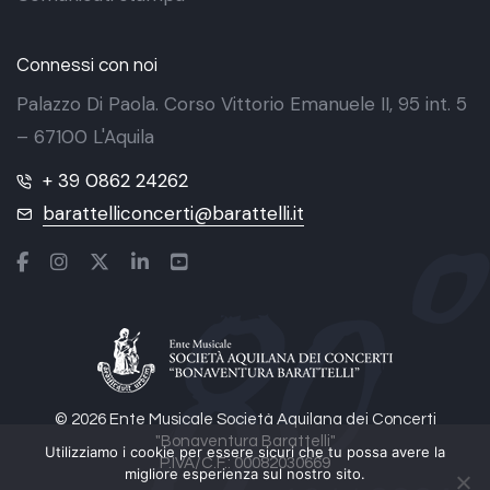
Connessi con noi
Palazzo Di Paola. Corso Vittorio Emanuele II, 95 int. 5
– 67100 L'Aquila
+ 39 0862 24262
barattelliconcerti@barattelli.it
© 2026 Ente Musicale Società Aquilana dei Concerti
"Bonaventura Barattelli"
Utilizziamo i cookie per essere sicuri che tu possa avere la
P.IVA/C.F.: 00082030669
migliore esperienza sul nostro sito.