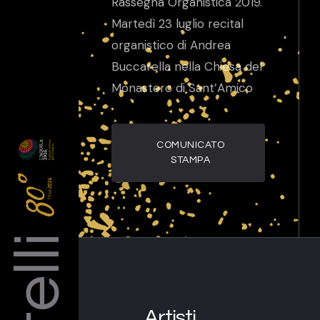
Rassegna Organistica 2019.
Martedì 23 luglio recital
organistico di Andrea
Buccarella nella Chiesa del
Monastero di Sant’Amico
COMUNICATO
STAMPA
Artisti