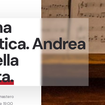
na
tica. Andrea
lla
a.
onastero
re 19:00