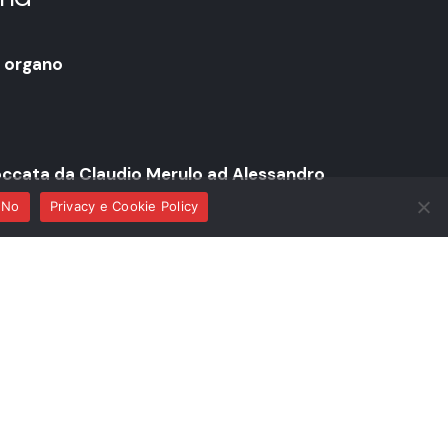
, organo
occata da Claudio Merulo ad Alessandro
No
Privacy e Cookie Policy
33 – 1604)
Toccata I,
da “Toccate d’intavolatura
eelinck (1562 – 1621)
Toccata
dal “Fitzwilliam