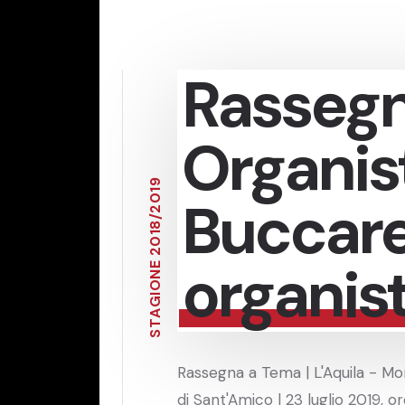
Rasseg
Organis
9
1
Buccare
0
2
/
8
1
0
2
organist
E
N
O
I
G
A
T
S
Rassegna a Tema | L'Aquila - M
di Sant'Amico | 23 luglio 2019, o