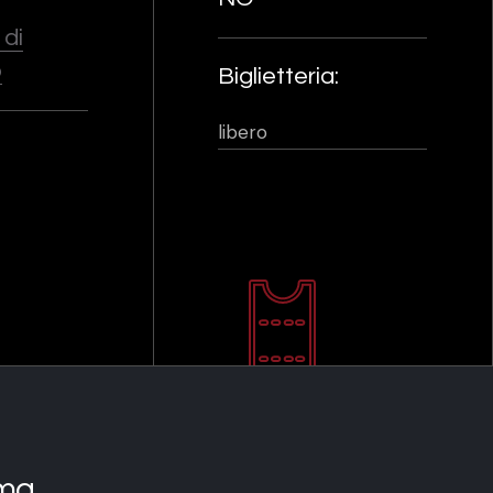
di
o
Biglietteria:
libero
ma