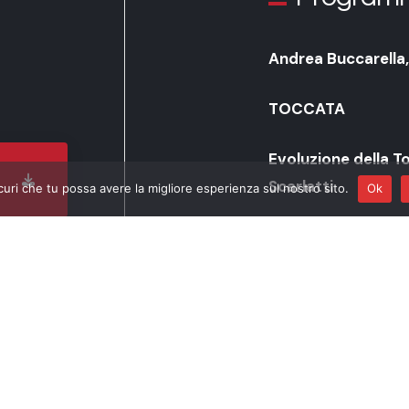
Andrea Buccarella
TOCCATA
Evoluzione della T
Scarlatti
curi che tu possa avere la migliore esperienza sul nostro sito.
Ok
Claudio Merulo (15
d’organo, II libro”
Jan Pieterszoon Sw
Virginal Book”