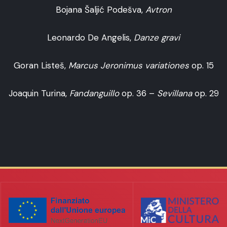
Bojana Šaljić Podešva,
Avtron
Leonardo De Angelis,
Danze gravi
Goran Listeš,
Marcus Jeronimus variationes
op. 15
Joaquin Turina,
Fandanguillo
op. 36 –
Sevillana
op. 29