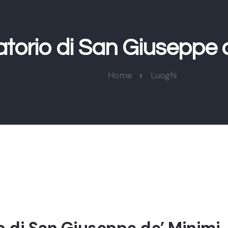
atorio di San Giuseppe d
Home
Luoghi
io di San Giuseppe de’ Minimi