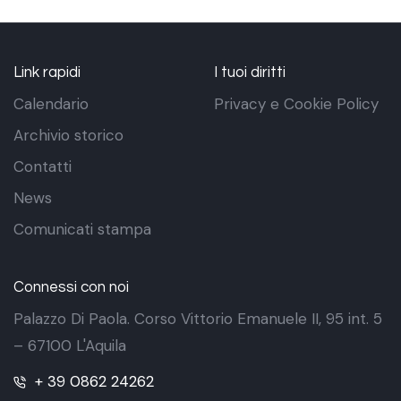
Link rapidi
I tuoi diritti
Calendario
Privacy e Cookie Policy
Archivio storico
Contatti
News
Comunicati stampa
Connessi con noi
Palazzo Di Paola. Corso Vittorio Emanuele II, 95 int. 5
– 67100 L'Aquila
+ 39 0862 24262