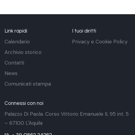
Link rapidi
I tuoi diritti
Calendario
Privacy e Cookie Policy
Archivio storico
Contatti
News
Comunicati stampa
Connessi con noi
Palazzo Di Paola. Corso Vittorio Emanuele II, 95 int. 5
– 67100 L'Aquila
+ 39 0862 24262