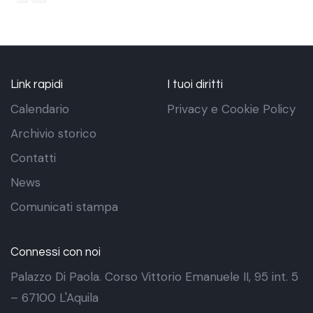
Link rapidi
I tuoi diritti
Calendario
Privacy e Cookie Policy
Archivio storico
Contatti
News
Comunicati stampa
Connessi con noi
Palazzo Di Paola. Corso Vittorio Emanuele II, 95 int. 5
– 67100 L'Aquila