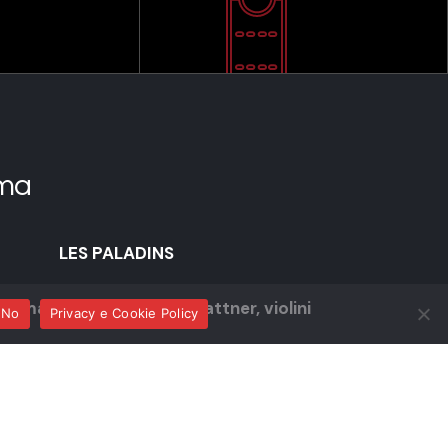
ma
LES PALADINS
Roumailhac e Catherine Plattner, violini
No
Privacy e Cookie Policy
Ellie Nimeroski, viola
Nicolas Crnjanski, violoncello