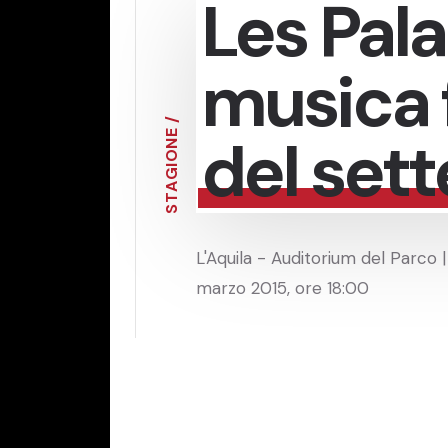
Les Pala
musica 
/
del set
E
N
O
I
G
A
T
S
L'Aquila - Auditorium del Parco |
marzo 2015, ore 18:00