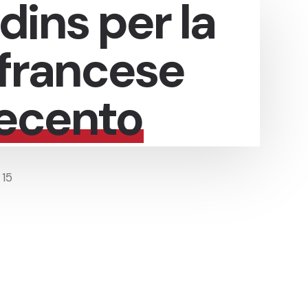
dins per la
francese
tecento
 15