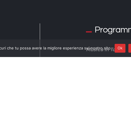
Program
curi che tu possa avere la migliore esperienza sul nostro sito.
Ok
Musica in Tour
SINFONIA ENSEMB
La zampogna fra tr
Christian Di Fiore
z
Pasquale Francios