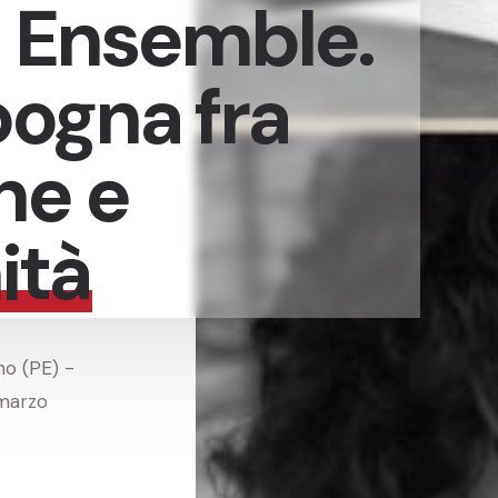
a Ensemble.
ogna fra
ne e
ità
no (PE) -
 marzo