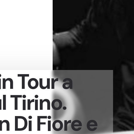
n Tour a
l Tirino.
n Di Fiore e