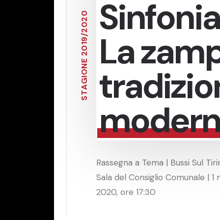
Sinfoni
0
2
0
2
La zamp
/
9
1
0
2
E
N
tradizio
O
I
G
A
T
S
modern
Rassegna a Tema | Bussi Sul Tiri
Sala del Consiglio Comunale | 1
2020, ore 17:30