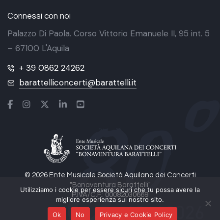
Connessi con noi
Palazzo Di Paola. Corso Vittorio Emanuele II, 95 int. 5
– 67100 L'Aquila
+ 39 0862 24262
barattelliconcerti@barattelli.it
© 2026 Ente Musicale Società Aquilana dei Concerti
"Bonaventura Barattelli"
Utilizziamo i cookie per essere sicuri che tu possa avere la
P.IVA/C.F.: 00082030669
migliore esperienza sul nostro sito.
Ok
No
Privacy e Cookie Policy