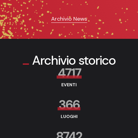
Archivio News
Archivio storico
4717
EVENTI
366
LUOGHI
8742