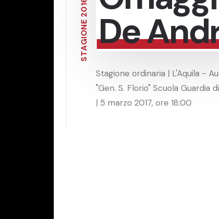
6
1
0
De And
2
E
N
O
I
G
A
T
S
Stagione ordinaria | L'Aquila - A
"Gen. S. Florio" Scuola Guardia d
| 5 marzo 2017, ore 18:00