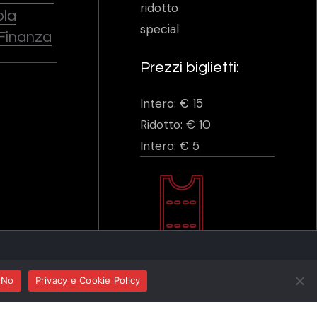
ridotto
ola
special
 Finanza
Prezzi biglietti:
Intero: € 15
Ridotto: € 10
Intero: € 5
No
Privacy e Cookie Policy
ma