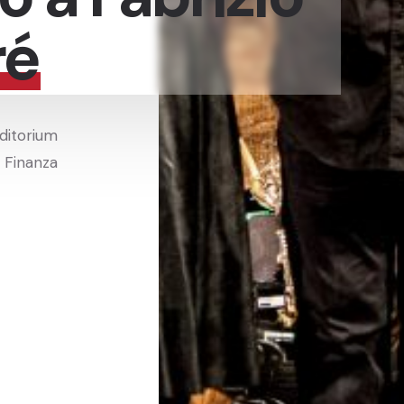
ré
uditorium
i Finanza