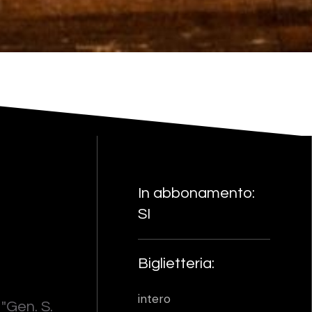
In abbonamento:
SI
Biglietteria:
intero
"Gen. S.