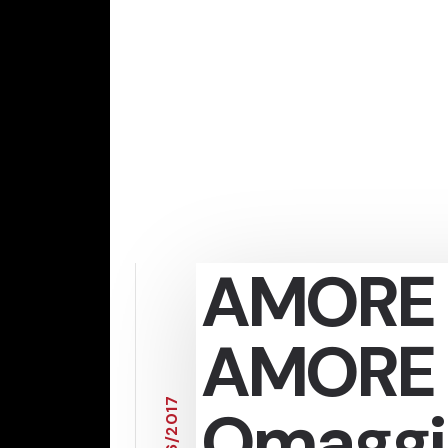
AMORE C
AMORE 
7
Omaggio
1
0
2
/