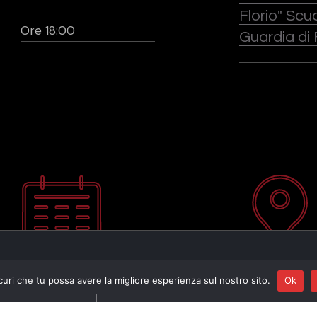
Florio" Scu
Ore 18:00
Guardia di
curi che tu possa avere la migliore esperienza sul nostro sito.
Ok
Program