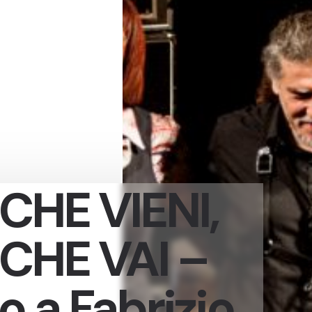
HE VIENI,
CHE VAI –
 a Fabrizio