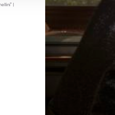
llini" |