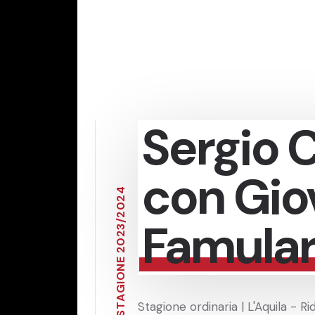
Sergio 
con Gio
4
2
0
2
Famulari
/
3
2
0
2
E
N
O
I
G
A
Stagione ordinaria | L'Aquila - Ri
T
S