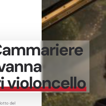
Cammariere
vanna
 violoncello
dotto del