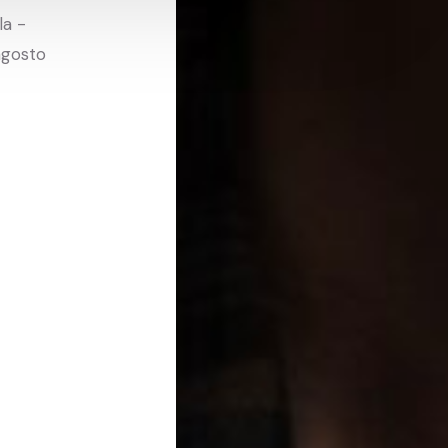
la -
agosto