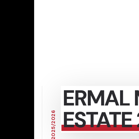
ERMAL 
ESTATE
6
2
0
2
/
5
2
0
2