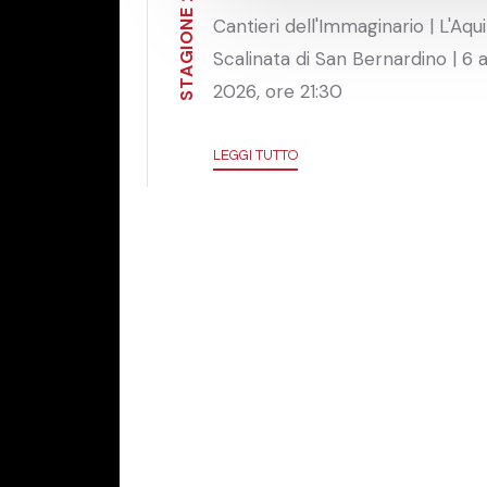
E
Cantieri dell'Immaginario | L'Aqui
N
O
I
Scalinata di San Bernardino | 6 
G
A
T
2026, ore 21:30
S
LEGGI TUTTO