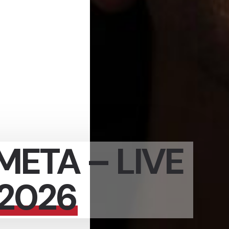
META – LIVE
 2026