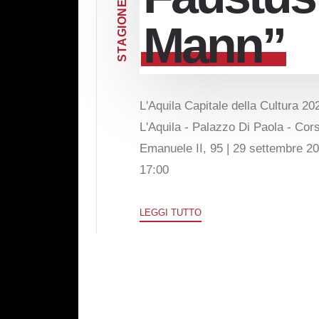
E
N
O
Mann”
I
G
A
T
S
L'Aquila Capitale della Cultura 202
L'Aquila - Palazzo Di Paola - Cors
Emanuele II, 95 | 29 settembre 20
17:00
LEGGI TUTTO