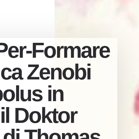
Per-Formare
uca Zenobi
bolus in
il Doktor
 di Thomas