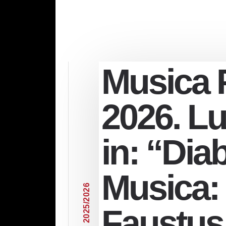
Musica 
2026. L
in: “Dia
Musica: 
6
2
0
2
/
Faustus
5
2
0
2