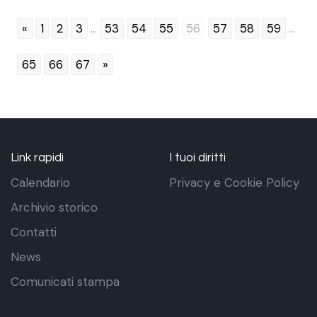
«
1
2
3
...
53
54
55
56
57
58
59
...
65
66
67
»
Link rapidi
I tuoi diritti
Calendario
Privacy e Cookie Policy
Archivio storico
Contatti
News
Comunicati stampa