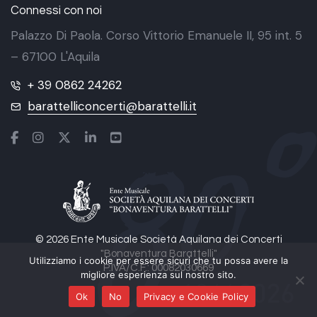
Connessi con noi
Palazzo Di Paola. Corso Vittorio Emanuele II, 95 int. 5
– 67100 L'Aquila
+ 39 0862 24262
barattelliconcerti@barattelli.it
© 2026 Ente Musicale Società Aquilana dei Concerti
"Bonaventura Barattelli"
Utilizziamo i cookie per essere sicuri che tu possa avere la
P.IVA/C.F.: 00082030669
migliore esperienza sul nostro sito.
Ok
No
Privacy e Cookie Policy