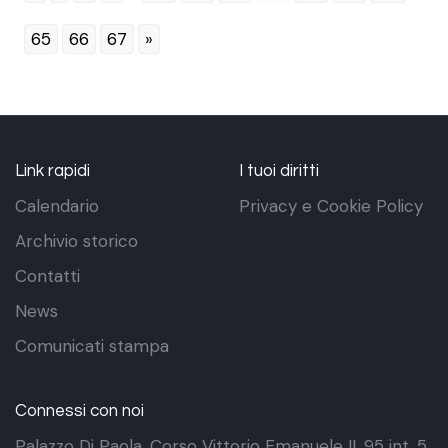
65
66
67
»
Link rapidi
I tuoi diritti
Calendario
Privacy e Cookie Policy
Archivio storico
Contatti
News
Comunicati stampa
Connessi con noi
Palazzo Di Paola. Corso Vittorio Emanuele II, 95 int. 5