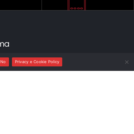
ma
No
Privacy e Cookie Policy
riletture contemporanee sulle antifone mariane
ntrabbasso e direzione musicale
urero, Baltazar Zúñiga, Riccardo Pisani
cantori
clarinetto