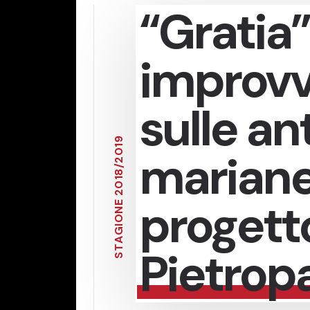
“Gratia”
improvv
sulle an
9
1
mariane
0
2
/
8
1
0
2
progett
E
N
O
I
G
A
Pietropa
T
S