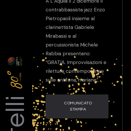
A L’Aquila il 2 dicembre il
contrabbassista jazz Enzo
Pietropaoli insieme al
clarinettista Gabriele
Mirabassi e al
percussionista Michele
Rabbia presentano:
“GRATIA. Improvvisazioni e
riletture contemporanee
sulle antifone mariane”.
COMUNICATO
STAMPA