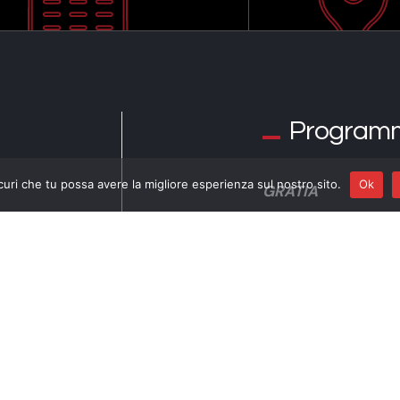
Program
curi che tu possa avere la migliore esperienza sul nostro sito.
Ok
GRATIA
Improvvisazioni e 
 ZÚÑIGA
Enzo Pietropaoli
co
Andrés Montilla Ac
Gabriele Mirabassi