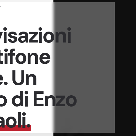
isazioni
tifone
. Un
o di Enzo
oli.