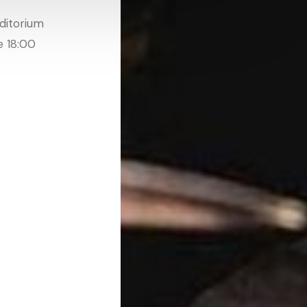
uditorium
e 18:00