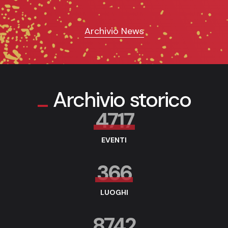
Archivio News
Archivio storico
4717
EVENTI
366
LUOGHI
8742