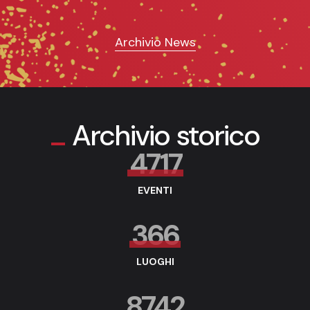
Archivio News
Archivio storico
4717
EVENTI
366
LUOGHI
8742